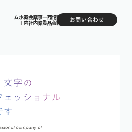
ム
ホ
内
会
社
案
内
事
業
案
覧
商
品
一
報
採
用
情
せ
お
知
ら
お問い合わせ
ー